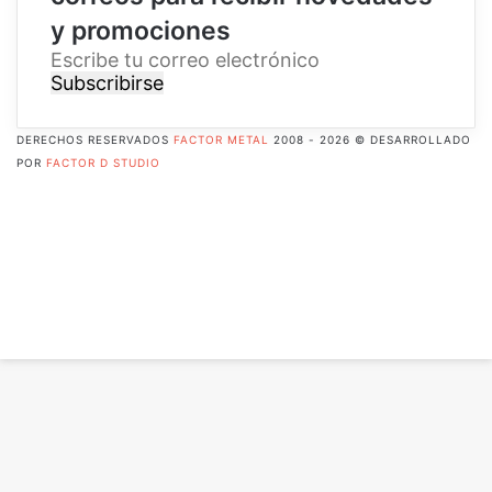
y promociones
E
s
c
r
DERECHOS RESERVADOS
FACTOR METAL
2008 - 2026 © DESARROLLADO
i
POR
FACTOR D STUDIO
b
Facebook
e
X
t
Pinterest
u
Flickr
c
YouTube
o
Instagram
r
RSS
r
Botón
e
volver
o
arriba
e
l
e
c