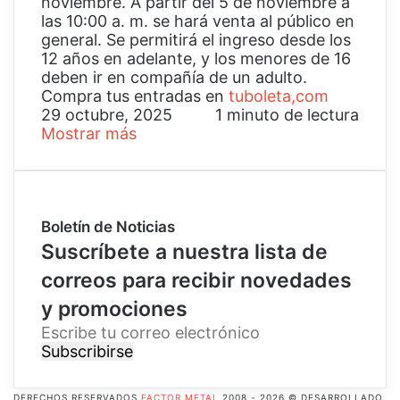
noviembre. A partir del 5 de noviembre a
las 10:00 a. m. se hará venta al público en
general. Se permitirá el ingreso desde los
12 años en adelante, y los menores de 16
deben ir en compañía de un adulto.
Compra tus entradas en
tuboleta,com
29 octubre, 2025
1 minuto de lectura
Mostrar más
Boletín de Noticias
Suscríbete a nuestra lista de
correos para recibir novedades
y promociones
E
s
c
r
DERECHOS RESERVADOS
FACTOR METAL
2008 - 2026 © DESARROLLADO