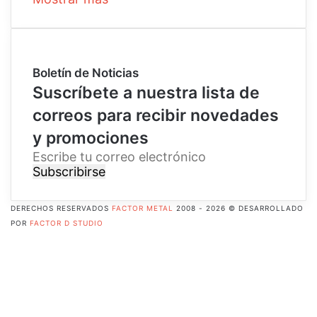
Boletín de Noticias
Suscríbete a nuestra lista de
correos para recibir novedades
y promociones
E
s
c
r
DERECHOS RESERVADOS
FACTOR METAL
2008 - 2026 © DESARROLLADO
i
POR
FACTOR D STUDIO
b
Facebook
e
X
t
Pinterest
u
Flickr
c
YouTube
o
Instagram