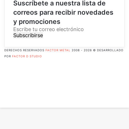
Suscríbete a nuestra lista de
correos para recibir novedades
y promociones
E
s
c
r
DERECHOS RESERVADOS
FACTOR METAL
2008 - 2026 © DESARROLLADO
i
POR
FACTOR D STUDIO
b
Facebook
e
X
t
Pinterest
u
Flickr
c
YouTube
o
Instagram
r
RSS
r
Botón
e
volver
o
arriba
e
l