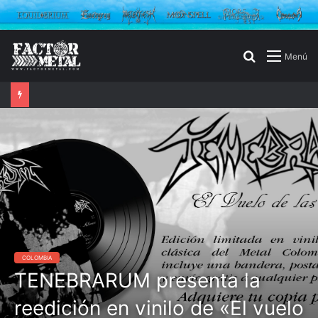
Buscar
Menú
por
COLOMBIA
TENEBRARUM presenta la
reedición en vinilo de «El vuelo