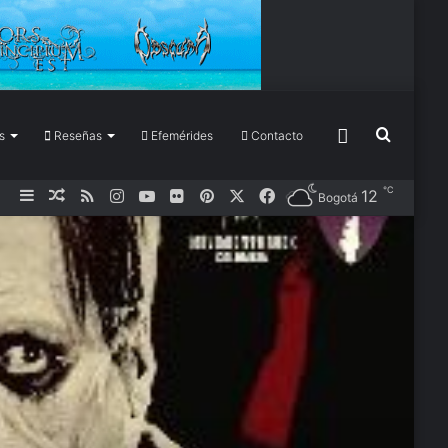
Buscar
Más
s
Reseñas
Efemérides
Contacto
℃
Barra
Publicación
RSS
Instagram
YouTube
Flickr
Pinterest
X
Facebook
12
Bogotá
por
lateral
al
azar