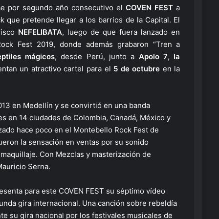
e por segundo año consecutivo el
COVEN FEST
a
 que pretende llegar a los barrios de la Capital. El
disco
NEFELIBATA
, luego de que fuera lanzado en
Rock Fest 2019, donde además grabaron “Tren a
ptiles mágicos
, desde Perú, junto a
Apolo 7
,
la
tan un atractivo cartel para el
5 de octubre
en la
13 en Medellín y se convirtió en una banda
les en 14 ciudades de Colombia, Canadá, México y
zado hace poco en el Montebello Rock Fest de
eron la sensación en ventas por su sonido
 maquillaje. Con Mezclas y masterización de
Mauricio Serna.
 presenta para este COVEN FEST su séptimo vídeo
unda gira internacional. Una canción sobre rebeldía
e su gira nacional por los festivales musicales de