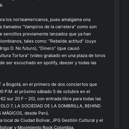
é.
 para los norteamericanos, pues amalgama una
los llamados “Vampiros de la carretera” como son
ne sencillos previamente lanzados que ya han
olombianos, tales como: “Rebelde actitud” (cuyo
igo D. No futuro), “Dinero” (que causó
ultura Tortura” (video grabado en una plaza de toros
de ser escuchado en spotify, deezer y todas las
a Bogotá, en el primero de dos conciertos que
2:00 P.M. el próximo sábado 5 de octubre en el
 62 sur 20 F – 20), con entrada libre para todas las
n APOLO 7, LA SOCIEDAD DE LA SOMBRILLA, BEHIND
ES MÁGICOS, desde Perú.
ía local de Ciudad Bolivar, JPG Gestión Cultural y el
olivar y Movimiento Rock Colombia.