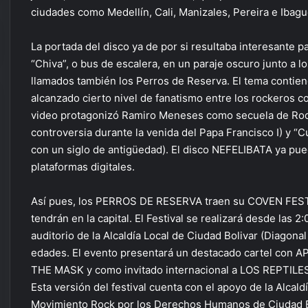
ciudades como Medellín, Cali, Manizales, Pereira e Ibagu
La portada del disco ya de por si resultaba interesante
“Chiva”, o bus de escalera, en un paraje oscuro junto a 
llamados también los Perros de Reserva. El tema contie
alcanzado cierto nivel de fanatismo entre los rockeros c
video protagonizó Ramiro Meneses como secuela de Rodr
controversia durante la venida del Papa Francisco I) y “C
con un siglo de antigüedad). El disco NEFELIBATA ya pue
plataformas digitales.
Así pues, los PERROS DE RESERVA traen su COVEN FEST 
tendrán en la capital. El Festival se realizará desde las 
auditorio de la Alcaldía Local de Ciudad Bolivar (Diagonal
edades. El evento presentará un destacado cartel co
THE MASK y como invitado internacional a LOS REPTIL
Esta versión del festival cuenta con el apoyo de la Alcald
Movimiento Rock por los Derechos Humanos de Ciudad B