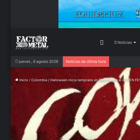
Inicio
Noticias
jueves , 6 agosto 2026
Noticias de última hora
Inicio
/
Colombia
/
Halloween inicia temprano en Bogotá con el COVEN 