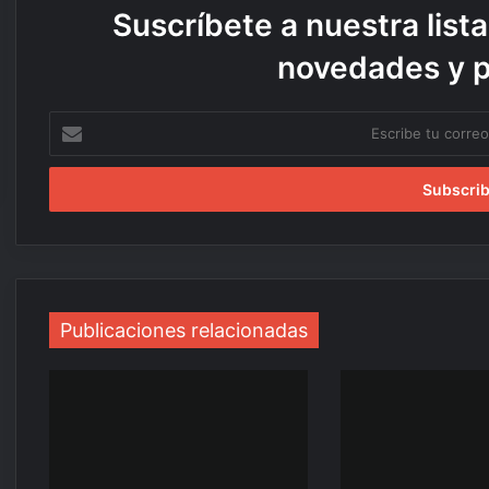
Suscríbete a nuestra lista
novedades y 
Escribe
tu
correo
electrónico
Publicaciones relacionadas