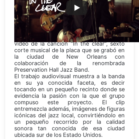
Sonic Highways; Foo Fighters continúa
en constante promoción previa a su gira
mundial.
De este trabajo musical al que ellos
mismos han catalogado como un “mapa
musical de los Estados Unidos”, se ha el
video de la canción “In the clear”, sexto
corte musical de la placa que se grabó en
la ciudad de New Orleans con
colaboración de la renombrada
Preservation Hall Jazz Band.
El trabajo audiovisual muestra a la banda
en su ya conocida faceta, es decir
tocando en un pequeño recinto donde se
evidencia la pasión con la que el grupo
compuso este proyecto. El clip
entremezcla además, imágenes de figuras
icónicas del jazz local, convirtiéndolo en
un pequeño recorrido por la calidad
sonora tan conocida de esa ciudad
ubicada sur de los Estado Unidos.