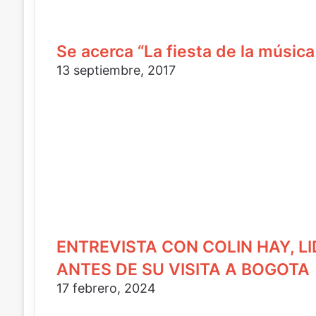
o
c
ó
e
o
n
l
i
e
Se acerca “La fiesta de la músi
c
c
13 septiembre, 2017
o
t
r
ó
n
i
c
o
ENTREVISTA CON COLIN HAY, LI
ANTES DE SU VISITA A BOGOTA
17 febrero, 2024