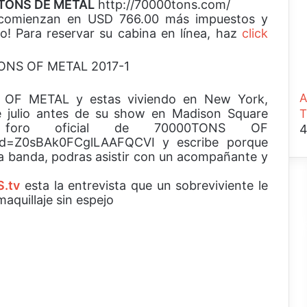
TONS DE METAL
http://70000tons.com/
8 comienzan en USD 766.00 más impuestos y
o! Para reservar su cabina en línea, haz
click
A
S OF METAL y estas viviendo en New York,
 julio antes de su show en Madison Square
T
 foro oficial de 70000TONS OF
4
p?id=Z0sBAk0FCglLAAFQCVI y escribe porque
 la banda, podras asistir con un acompañante y
.tv
esta la entrevista que un sobreviviente le
quillaje sin espejo