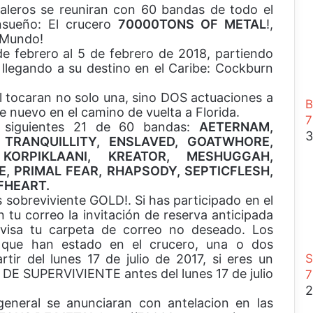
leros se reuniran con 60 bandas de todo el
e
sueño: El crucero
70000TONS OF METAL
!,
r
 Mundo!
r
de febrero al 5 de febrero de 2018, partiendo
a
, llegando a su destino en el Caribe: Cockburn
r
 tocaran no solo una, sino DOS actuaciones a
B
 nuevo en el camino de vuelta a Florida.
7
 siguientes 21 de 60 bandas:
AETERNAM,
3
TRANQUILLITY, ENSLAVED, GOATWHORE,
KORPIKLAANI, KREATOR, MESHUGGAH,
, PRIMAL FEAR, RHAPSODY, SEPTICFLESH,
FHEART.
 sobreviviente GOLD!. Si has participado en el
 tu correo la invitación de reserva anticipada
sa tu carpeta de correo no deseado. Los
s que han estado en el crucero, una o dos
ir del lunes 17 de julio de 2017, si eres un
S
 DE SUPERVIVIENTE antes del lunes 17 de julio
7
2
general se anunciaran con antelacion en las