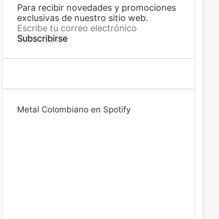
Para recibir novedades y promociones
exclusivas de nuestro sitio web.
E
s
c
r
i
b
e
t
Metal Colombiano en Spotify
u
c
o
r
r
e
o
e
l
e
c