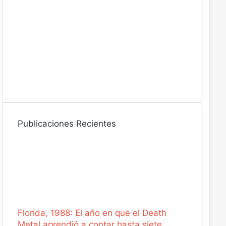
t
r
ó
n
i
c
o
Publicaciones Recientes
Florida, 1988: El año en que el Death
Metal aprendió a contar hasta siete.