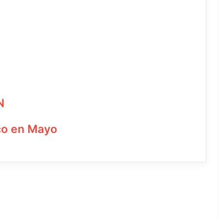
N
co en Mayo