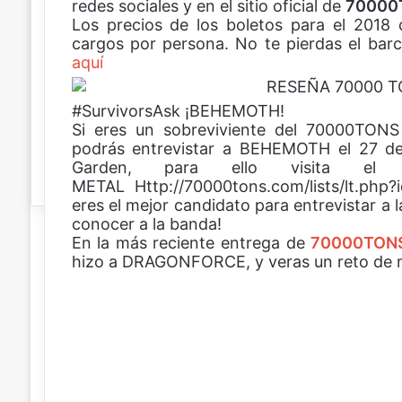
redes sociales y en el sitio oficial de
t
70000
Los precios de los boletos para el 201
r
cargos por persona. No te pierdas el barc
ó
aquí
n
i
c
#SurvivorsAsk ¡BEHEMOTH!
o
Si eres un sobreviviente del 70000TON
podrás entrevistar a BEHEMOTH el 27 de
Garden, para ello visita el
METAL Http://70000tons.com/lists/lt.ph
eres el mejor candidato para entrevistar a
conocer a la banda!
En la más reciente entrega de
70000TONS
hizo a DRAGONFORCE, y veras un reto de ma