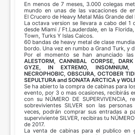
En menos de 7 meses, 3.000 colegas meta
a
i
h
o
mundo en unas de las vacaciones de en
c
n
a
m
El Crucero de Heavy Metal Más Grande del
e
t
t
p
La octava version se llevara a cabo del 1 
b
e
s
a
desde Miami / Ft.Lauderdale, en la Florida
o
r
A
r
Town, Turks Y Islas Caicos.
o
e
p
t
60 bandas de heavy metal de clase mundial
k
s
p
i
bordo. Una vez en rumbo a Grand Turk, y de
t
r
Por el momento se han anunciado las
p
ALESTORM, CANNIBAL CORPSE, DARK 
o
GYZE, IN EXTREMO, INSOMNIUM, 
r
NECROPHOBIC, OBSCURA, OCTOBER TIDE
c
SEPULTURA and SONATA ARCTICA y WOL
o
Se ha abierto la compra de cabinas para los
r
evento, por 3 o mas ocasiones, recibirás en
r
con su NÚMERO DE SUPERVIVENCIA, revi
e
sobrevivientes SILVER son las persona
o
veces, podrán comprar sus entradas a part
e
superviviente SILVER, recibiras tu NÚMERO
l
de 2017.
e
La venta de cabinas para el publico en 
c