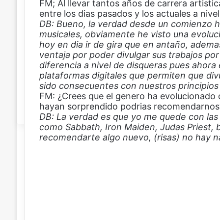
FM; Al llevar tantos años de carrera artisti
t
entre los dias pasados y los actuales a nivel
r
DB: Bueno, la verdad desde un comienzo he
ó
musicales, obviamente he visto una evoluci
n
hoy en dia ir de gira que en antaño, adema
i
ventaja por poder divulgar sus trabajos po
c
diferencia a nivel de disqueras pues ahora
o
plataformas digitales que permiten que di
sido consecuentes con nuestros principios
FM: ¿Crees que el genero ha evolucionado 
hayan sorprendido podrias recomendarnos
DB: La verdad es que yo me quede con las
como Sabbath, Iron Maiden, Judas Priest, b
recomendarte algo nuevo, (risas) no hay n