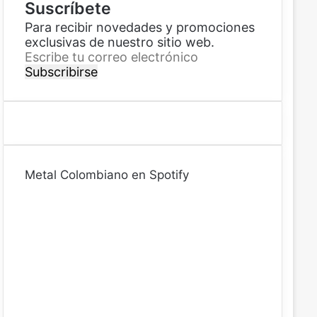
Suscríbete
Para recibir novedades y promociones
exclusivas de nuestro sitio web.
E
s
c
r
i
b
e
t
Metal Colombiano en Spotify
u
c
o
r
r
e
o
e
l
e