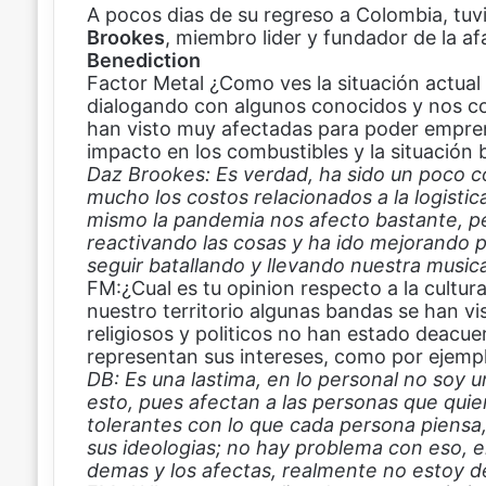
A pocos dias de su regreso a Colombia, tuv
a
i
h
o
Brookes
c
n
a
m
, miembro lider y fundador de la a
Benediction
e
t
t
p
Factor Metal ¿Como ves la situación actua
b
e
s
a
dialogando con algunos conocidos y nos c
o
r
A
r
han visto muy afectadas para poder emprend
o
e
p
t
impacto en los combustibles y la situación b
k
s
p
i
Daz Brookes: Es verdad, ha sido un poco c
t
r
mucho los costos relacionados a la logistica
p
mismo la pandemia nos afecto bastante, pe
o
reactivando las cosas y ha ido mejorando p
r
seguir batallando y llevando nuestra music
c
FM:¿Cual es tu opinion respecto a la cultur
o
nuestro territorio algunas bandas se han vi
r
religiosos y politicos no han estado deacue
r
representan sus intereses, como por ejemp
e
DB: Es una lastima, en lo personal no soy 
o
esto, pues afectan a las personas que qui
e
tolerantes con lo que cada persona piensa,
l
sus ideologias; no hay problema con eso, el 
e
demas y los afectas, realmente no estoy 
c