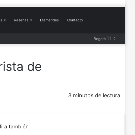
Buscar
os
Reseñas
Efemérides
Contacto
Más
11
Barra
Publicación
RSS
Instagram
YouTube
Flickr
Pinterest
X
Facebook
Bogotá
℃
por
lateral
al
azar
rista de
3 minutos de lectura
ira también
C