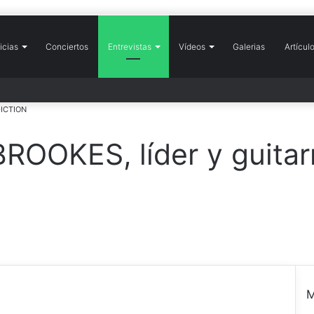
icias
icio
Conciertos
Entrevistas
Vídeos
Galerias
Artícul
DICTION
ROOKES, líder y guitar
M