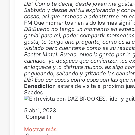
DB: Como te decia, desde joven me gustar
Sabbath y desde ahi fui explorando y cono
cosas, asi que empece a adentrarme en es
FM Que momentos han sido los mas significa
DB:Bueno no tengo un momento en especial,
genial para mi, poder compartir momentos 
gusta, te tengo una pregunta, como es la en
visitado pero cuentame como es su reacci
Factor Metal: Bueno, pues la gente por l
calmada, ya despues que comienzan los exit
enloquece y lo disfruta mucho, es algo com
pogueando, saltando y gritando las cancio
DB: Eso es; cosas como esas son las que me
Benediction
estara de visita el proximo jue
Spades
5 abril, 2023
Compartir
F
X
P
W
C
Mostrar más
a
i
h
o