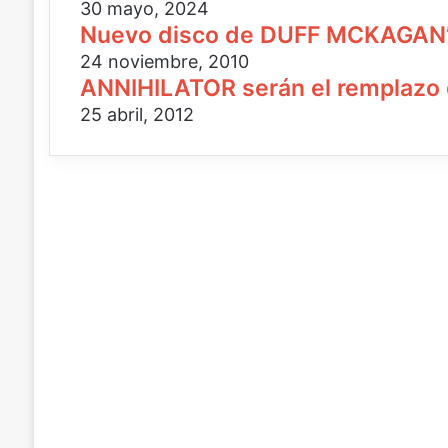
30 mayo, 2024
ó
c
r
Nuevo disco de DUFF MCKAGAN
n
t
e
i
r
o
24 noviembre, 2010
c
ó
e
ANNIHILATOR serán el remplazo
o
n
l
25 abril, 2012
i
e
c
c
o
t
r
ó
n
i
c
o