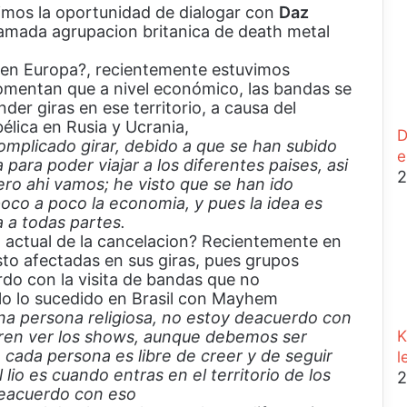
imos la oportunidad de dialogar con
Daz
e
famada agrupacion britanica de death metal
r
r
l en Europa?, recientemente estuvimos
a
omentan que a nivel económico, las bandas se
r
er giras en ese territorio, a causa del
élica en Rusia y Ucrania,
D
omplicado girar, debido a que se han subido
e
 para poder viajar a los diferentes paises, asi
2
ro ahi vamos; he visto que se han ido
oco a poco la economia, y pues la idea es
a a todas partes.
a actual de la cancelacion? Recientemente en
sto afectadas en sus giras, pues grupos
rdo con la visita de bandas que no
lo lo sucedido en Brasil con Mayhem
una persona religiosa, no estoy deacuerdo con
eren ver los shows, aunque debemos ser
K
 cada persona es libre de creer y de seguir
l
lio es cuando entras en el territorio de los
2
deacuerdo con eso