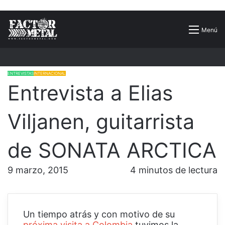
Buscar
Menú
por
ENTREVISTAS
INTERNACIONAL
Entrevista a Elias
Viljanen, guitarrista
de SONATA ARCTICA
9 marzo, 2015
4 minutos de lectura
Un tiempo atrás y con motivo de su
próxima visita a Colombia
tuvimos la