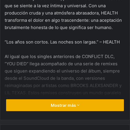
que se siente a la vez íntima y universal. Con una
producción cruda y una atmósfera abrasadora, HEALTH
transforma el dolor en algo trascendente: una aceptación
brutalmente honesta de lo que significa ser humano.
“Los años son cortos. Las noches son largas.” – HEALTH
Al igual que los singles anteriores de CONFLICT DLC,
“YOU DIED” llega acompañado de una serie de remixes
que siguen expandiendo el universo del álbum, siempre
desde el SoundCloud de la banda, con versiones
reimaginadas por artistas como BROOKS ALEXSANDER y
LIL TEXAS. Estos remixes construyen un mundo paralelo
alrededor del álbum, donde el brutalismo y la sensibilidad
Mostrar más
clubber de HEALTH entran en colisión.
Actualmente, en plena gira como junto a Pierce The Veil,
HEALTH ha estado llevando su energía en vivo