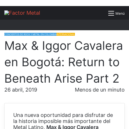
Buscar
Menú
por
CONCIERTOS DE ROCK Y METAL EN COLOMBIA
INTERNACIONAL
Max & Iggor Cavalera
en Bogotá: Return to
Beneath Arise Part 2
26 abril, 2019
Menos de un minuto
Una nueva oportunidad para disfrutar de
la historia imposible más importante del
Metal Latino,
Max & Iggor Cavalera