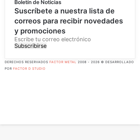
Boletín de Noticias
Suscríbete a nuestra lista de
correos para recibir novedades
y promociones
E
s
c
r
DERECHOS RESERVADOS
FACTOR METAL
2008 - 2026 © DESARROLLADO
i
POR
FACTOR D STUDIO
b
Facebook
e
X
t
Pinterest
u
Flickr
c
YouTube
o
Instagram
r
RSS
r
Botón
e
volver
o
arriba
e