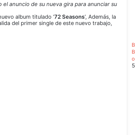
el anuncio de su nueva gira para anunciar su
e
r
nuevo album titulado ‘
72 Seasons
‘, Además, la
r
ida del primer single de este nuevo trabajo,
a
r
B
B
o
5