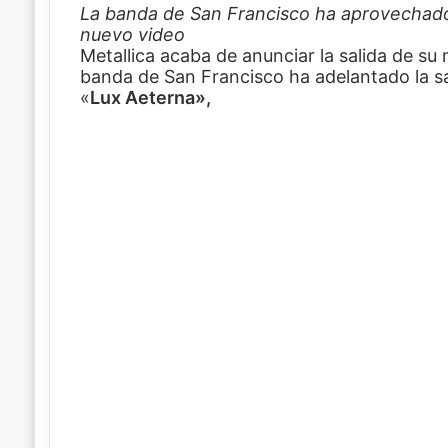
La banda de San Francisco ha aprovechado 
a
i
h
o
nuevo video
c
n
a
m
Metallica acaba de anunciar la salida de su 
e
t
t
p
banda de San Francisco ha adelantado la sal
b
e
s
a
«
o
Lux Aeterna»,
r
A
r
o
e
p
t
k
s
p
i
t
r
p
o
r
c
o
r
r
e
o
e
l
e
c