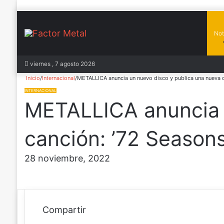
Not
In
viernes , 7 agosto 2026
Inicio
/
Internacional
/
METALLICA anuncia un nuevo disco y publica una nueva ca
INTERNACIONAL
METALLICA anuncia u
canción: ’72 Seasons
28 noviembre, 2022
Compartir
F
X
P
W
C