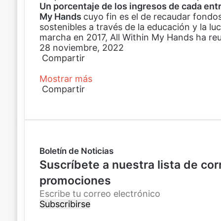
Un porcentaje de los ingresos de cada entra
My Hands
cuyo fin es el de recaudar fondo
sostenibles a través de la educación y la l
marcha en 2017, All Within My Hands ha reu
28 noviembre, 2022
Compartir
F
X
P
W
C
Mostrar más
a
i
h
o
c
Compartir
n
a
m
e
F
X
t
P
t
p
W
C
b
a
e
i
s
a
h
o
o
c
r
n
A
r
a
m
o
e
e
t
p
t
t
p
k
b
s
e
p
i
s
a
Boletín de Noticias
o
t
r
r
A
r
o
e
p
p
t
Suscríbete a nuestra lista de co
k
s
o
p
i
promociones
t
r
r
c
p
E
o
o
s
r
r
c