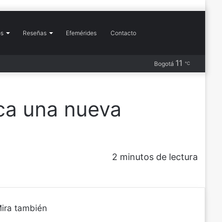
Buscar
os
Reseñas
Efemérides
Contacto
Más
11
Barra
Publicación
RSS
Instagram
YouTube
Flickr
Pinterest
X
Facebook
Bogotá
℃
por
lateral
al
azar
ca una nueva
2 minutos de lectura
ira también
C