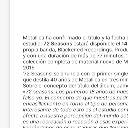
t
r
ó
n
i
c
Metallica ha confirmado el título y la fech
o
estudio:
72 Seasons
estará disponible el
14
propia banda, Blackened Recordings. Produc
y con una duración de más de 77 minutos, ’7
colección completa de material nuevo de M
2016.
’72 Seasons’ se anuncia con el primer sing
que destila 40 años de Metallica en tres mi
Sobre el concepto del título del álbum, Jame
«
72 seasons. Los primeros 18 años de nue
falso yo. El concepto de que nuestros padr
encasillamiento en torno al tipo de perso
interesante de todo esto es el estudio co
afecta a nuestra percepción del mundo act
es una recreación o reacción a esas experie
liberándonos de esas ataduras que llevamo