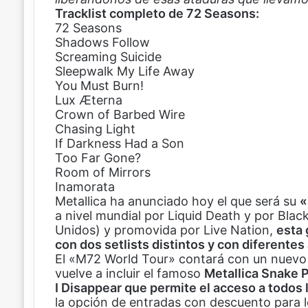
Tracklist completo de 72 Seasons:
72 Seasons
Shadows Follow
Screaming Suicide
Sleepwalk My Life Away
You Must Burn!
Lux Æterna
Crown of Barbed Wire
Chasing Light
If Darkness Had a Son
Too Far Gone?
Room of Mirrors
Inamorata
Metallica ha anunciado hoy el que será su
«
a nivel mundial por Liquid Death y por Bla
Unidos) y promovida por Live Nation,
esta 
con dos setlists distintos y con diferentes
El «M72 World Tour» contará con un nuevo 
vuelve a incluir el famoso
Metallica Snake P
I Disappear que permite el acceso a todos 
la opción de entradas con descuento para 