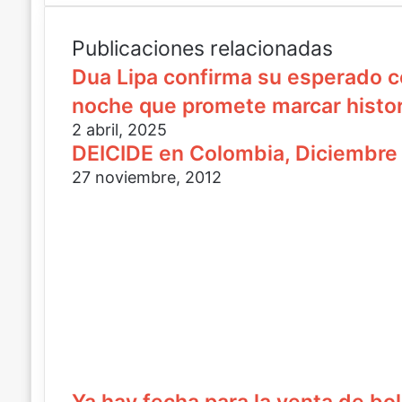
r
c
r
e
o
i
o
r
b
Publicaciones relacionadas
e
r
e
Dua Lipa confirma su esperado c
l
e
t
e
o
u
noche que promete marcar histor
c
e
c
2 abril, 2025
t
l
o
DEICIDE en Colombia, Diciembre 
r
e
r
ó
c
r
27 noviembre, 2012
n
t
e
i
r
o
c
ó
e
o
n
l
i
e
c
c
o
t
r
ó
n
i