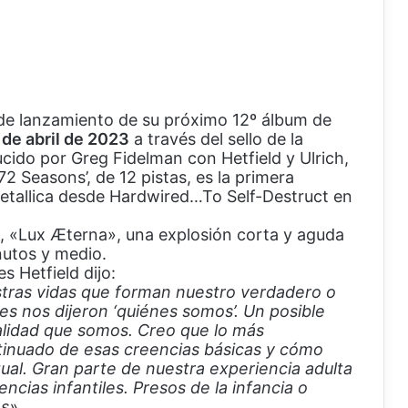
a de lanzamiento de su próximo 12º álbum de
 de abril de 2023
a través del sello de la
ido por Greg Fidelman con Hetfield y Ulrich,
2 Seasons’, de 12 pistas, es la primera
etallica desde Hardwired…To Self-Destruct en
le, «Lux Æterna», una explosión corta y aguda
nutos y medio.
s Hetfield dijo:
stras vidas que forman nuestro verdadero o
es nos dijeron ‘quiénes somos’. Un posible
nalidad que somos. Creo que lo más
ntinuado de esas creencias básicas y cómo
ual. Gran parte de nuestra experiencia adulta
ncias infantiles. Presos de la infancia o
s».