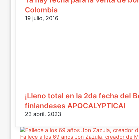
Ya hay fecha para la venta de b
c
o
Colombia
19 julio, 2016
¡Lleno total en la 2da fecha del 
finlandeses APOCALYPTICA!
23 abril, 2023
Fallece a los 69 años Jon Zazula, creador de 