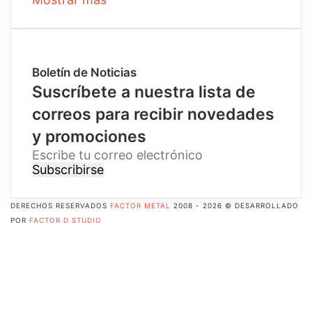
Boletín de Noticias
Suscríbete a nuestra lista de
correos para recibir novedades
y promociones
E
s
c
r
DERECHOS RESERVADOS
FACTOR METAL
2008 - 2026 © DESARROLLADO
i
POR
FACTOR D STUDIO
b
Facebook
e
X
t
Pinterest
u
Flickr
c
YouTube
o
Instagram