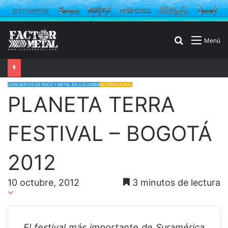
Buscar
Menú
por
CONCIERTOS DE ROCK Y METAL EN COLOMBIA
INTERNACIONAL
PLANETA TERRA
FESTIVAL – BOGOTÁ
2012
10 octubre, 2012
3 minutos de lectura
El festival más importante de Suramérica