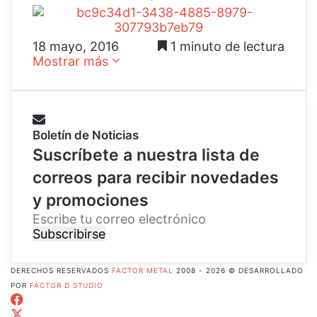
18 mayo, 2016
1 minuto de lectura
Mostrar más
Boletín de Noticias
Suscríbete a nuestra lista de
correos para recibir novedades
y promociones
E
s
c
r
DERECHOS RESERVADOS
FACTOR METAL
2008 - 2026 © DESARROLLADO
i
POR
FACTOR D STUDIO
b
Facebook
e
X