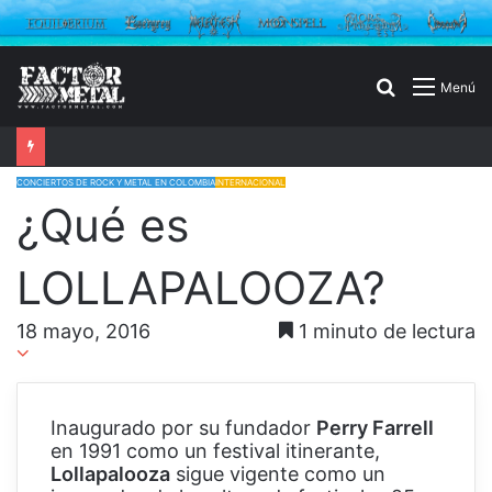
Buscar
Menú
por
CONCIERTOS DE ROCK Y METAL EN COLOMBIA
INTERNACIONAL
¿Qué es
LOLLAPALOOZA?
18 mayo, 2016
1 minuto de lectura
Inaugurado por su fundador
Perry Farrell
en 1991 como un festival itinerante,
Lollapalooza
sigue vigente como un