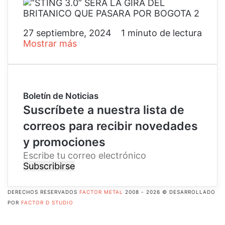
27 septiembre, 2024
1 minuto de lectura
Mostrar más
Boletín de Noticias
Suscríbete a nuestra lista de
correos para recibir novedades
y promociones
E
s
c
r
DERECHOS RESERVADOS
FACTOR METAL
2008 - 2026 © DESARROLLADO
i
POR
FACTOR D STUDIO
b
Facebook
e
X