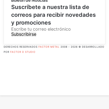
Boletín de Noticias
Suscríbete a nuestra lista de
correos para recibir novedades
y promociones
E
s
c
r
DERECHOS RESERVADOS
FACTOR METAL
2008 - 2026 © DESARROLLADO
i
POR
FACTOR D STUDIO
b
Facebook
e
X
t
Pinterest
u
Flickr
c
YouTube
o
Instagram
r
RSS
r
Botón
e
volver
o
arriba
e