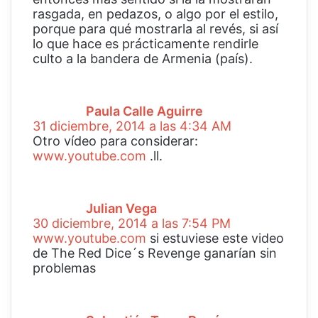
n
rasgada, en pedazos, o algo por el estilo,
i
porque para qué mostrarla al revés, si así
c
lo que hace es prácticamente rendirle
o
culto a la bandera de Armenia (país).
d
i
c
Paula Calle Aguirre
e
31 diciembre, 2014 a las 4:34 AM
:
Otro vídeo para considerar:
www.youtube.com
.ll.
d
i
c
Julian Vega
e
30 diciembre, 2014 a las 7:54 PM
:
www.youtube.com
si estuviese este video
de The Red Dice´s Revenge ganarían sin
problemas
d
i
c