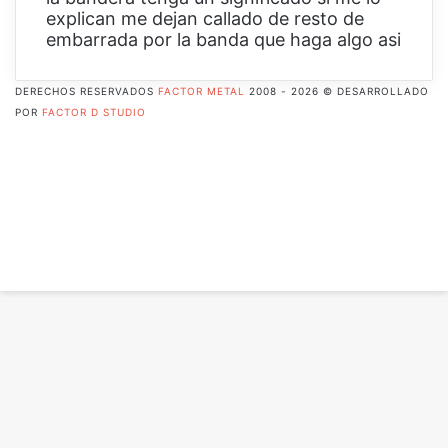
explican me dejan callado de resto de
embarrada por la banda que haga algo asi
DERECHOS RESERVADOS
FACTOR METAL
2008 - 2026 © DESARROLLADO
POR
FACTOR D STUDIO
Facebook
X
Pinterest
Flickr
YouTube
Instagram
RSS
Botón
volver
arriba