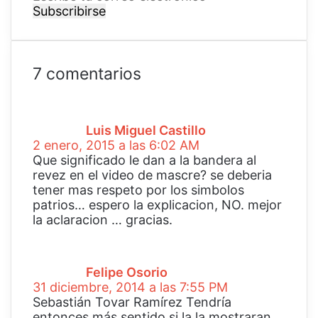
s
c
r
i
b
7 comentarios
e
d
t
i
u
c
c
Luis Miguel Castillo
e
o
2 enero, 2015 a las 6:02 AM
:
r
Que significado le dan a la bandera al
r
revez en el video de mascre? se deberia
e
tener mas respeto por los simbolos
o
patrios… espero la explicacion, NO. mejor
e
la aclaracion … gracias.
l
d
e
i
c
c
Felipe Osorio
t
e
31 diciembre, 2014 a las 7:55 PM
r
:
Sebastián Tovar Ramírez Tendría
ó
entonces más sentido si la la mostraran