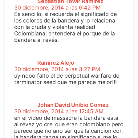
Sebastián Tovar Ramírez
e
30 diciembre, 2014 a las 6:42 PM
:
Es sencillo, si recuerda el significado de
los colores de la bandera y lo relaciona
con la cruda y violenta realidad
Colombiana, entenderá el porque de la
bandera al revés.
d
i
c
Ramirez Alejo
e
30 diciembre, 2014 a las 3:27 PM
:
uy nooo falto el de perpetual warfare de
terminator seed que me parece mejor!!!
d
i
c
Johan David Unibio Gomez
e
30 diciembre, 2014 a las 12:45 AM
:
en el video de massacre la bandera esta
al revez yo crei que eran colombiano pero
parece que no ano ser que la cancion con
la bandera tenga un significado si me lo