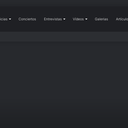
icias
icio
Conciertos
Entrevistas
Vídeos
Galerias
Artícul