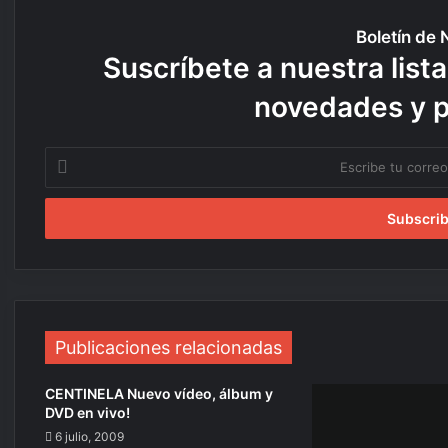
Boletín de 
Suscríbete a nuestra lista
novedades y 
E
s
c
r
i
b
e
t
u
c
Publicaciones relacionadas
o
r
CENTINELA Nuevo vídeo, álbum y
r
DVD en vivo!
e
6 julio, 2009