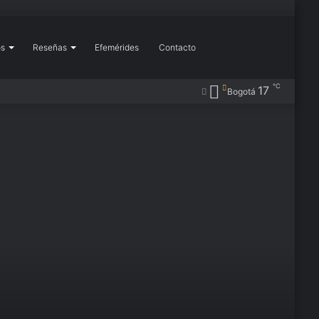
Buscar
os
Reseñas
Efemérides
Contacto
Más
℃
17
Barra
Publicación
RSS
Instagram
YouTube
Flickr
Pinterest
X
Facebook
Bogotá
por
lateral
al
azar