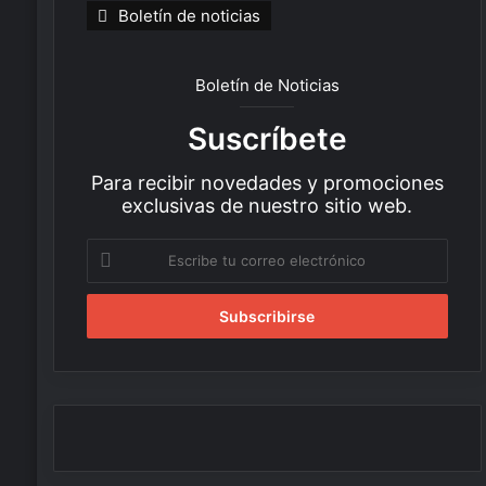
Boletín de noticias
Boletín de Noticias
Suscríbete
Para recibir novedades y promociones
exclusivas de nuestro sitio web.
E
s
c
r
i
b
e
t
u
c
o