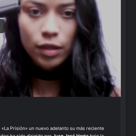
e «La Prisión» un nuevo adelanto su más reciente
ideo ha sido dirigido por
Juan José Horta
bajo la