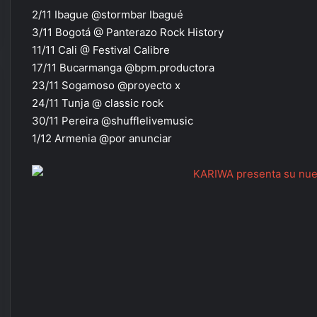
2/11 Ibague @stormbar Ibagué
3/11 Bogotá @ Panterazo Rock History
11/11 Cali @ Festival Calibre
17/11 Bucarmanga @bpm.productora
23/11 Sogamoso @proyecto x
24/11 Tunja @ classic rock
30/11 Pereira @shufflelivemusic
1/12 Armenia @por anunciar