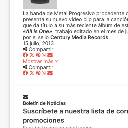
Compartir
F
X
P
W
C
La banda de Metal Progresivo procedente de
a
i
h
o
presenta su nuevo vídeo clip para la canció
c
n
a
m
que da título a su más reciente álbum de es
e
t
t
p
«All Is One»
b
e
s
, trabajo editado en el mes de j
a
por el sello
o
r
A
Century Media Records
r
.
15 julio, 2013
o
e
p
t
Compartir
k
s
p
i
F
X
t
P
W
r
C
Mostrar más
a
i
h
p
o
Compartir
c
n
a
o
m
e
F
X
t
P
t
W
r
p
C
b
a
e
i
s
h
c
a
o
o
c
r
n
A
a
o
r
m
o
e
e
t
p
t
r
t
p
k
b
s
e
p
s
r
i
a
Boletín de Noticias
o
t
r
A
e
r
r
o
e
p
o
p
t
Suscríbete a nuestra lista de co
k
s
p
e
o
i
promociones
t
l
r
r
e
c
p
E