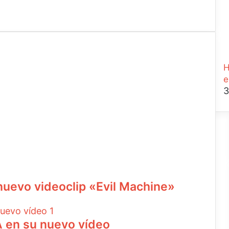
H
e
3
evo videoclip «Evil Machine»
A en su nuevo vídeo