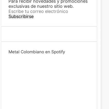
Para recibir novedades y promociones
exclusivas de nuestro sitio web.
E
s
c
r
i
b
e
t
Metal Colombiano en Spotify
u
c
o
r
r
e
o
e
l
e
c
t