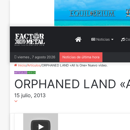
Inicio
Noticias
Con
viernes , 7 agosto 2026
Noticias de última hora
Inicio
/
Artículos
/
ORPHANED LAND «All Is One» Nuevo vídeo.
ARTÍCULOS
VIDEOS
ORPHANED LAND «All
15 julio, 2013