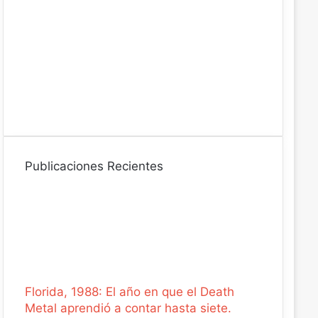
r
ó
n
i
c
o
Publicaciones Recientes
Florida, 1988: El año en que el Death
Metal aprendió a contar hasta siete.