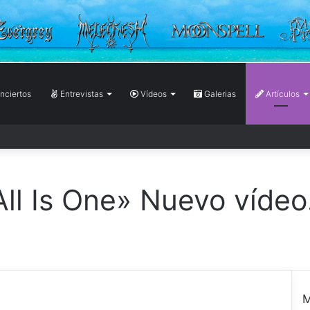
ciertos
Entrevistas
Vídeos
Galerias
Artículos
 Is One» Nuevo vídeo
M