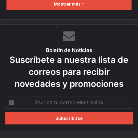
Mostrar más
Boletín de Noticias
Suscríbete a nuestra lista de
correos para recibir
novedades y promociones
E
s
c
r
i
b