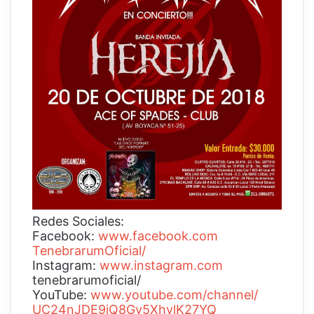
Redes Sociales:
Facebook:
www.facebook.com
TenebrarumOficial/
Instagram:
www.
instagram.com
tenebrarumoficial/
YouTube:
www.youtube.
com/channel/
UC24nJDE9iQ8Gy5XhvlK27YQ