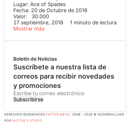
Lugar: Ace of Spades
Fecha: 20 de Octubre de 2018
Valor: 30.000
27 septiembre, 2018
1 minuto de lectura
Mostrar más
Boletín de Noticias
Suscríbete a nuestra lista de
correos para recibir novedades
y promociones
E
s
c
r
DERECHOS RESERVADOS
FACTOR METAL
2008 - 2026 © DESARROLLADO
i
POR
FACTOR D STUDIO
b
Facebook
e