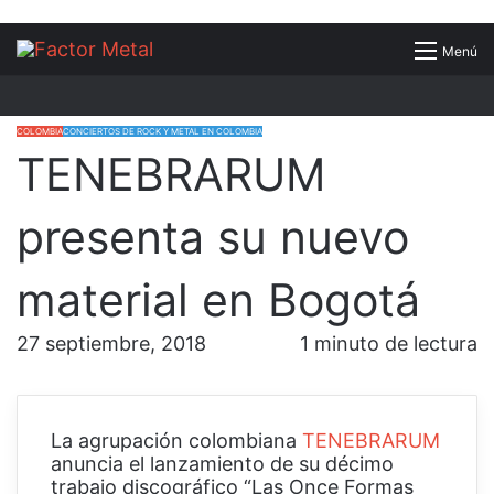
Buscar
Menú
por
COLOMBIA
CONCIERTOS DE ROCK Y METAL EN COLOMBIA
TENEBRARUM
presenta su nuevo
material en Bogotá
27 septiembre, 2018
1 minuto de lectura
La agrupación colombiana
TENEBRARUM
anuncia el lanzamiento de su décimo
trabajo discográfico “Las Once Formas