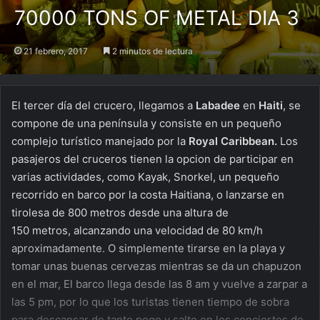
70000 TONS OF METAL DIA 3
21 febrero, 2017
2 minutos de lectura
El tercer día del crucero, llegamos a
Labadee
en
Haiti
, se
compone de una península y consiste en un pequeño
complejo turístico manejado por la
Royal Caribbean.
Los
pasajeros del cruceros tienen la opcion de participar en
varias actividades, como Kayak, Snorkel, un pequeño
recorrido en barco por la costa Haitiana, o lanzarse en
tirolesa de 800 metros desde una altura de
150 metros, alcanzando una velocidad de 80 km/h
aproximadamente. O simplemente tirarse en la playa y
tomar unas buenas cervezas mientras se da un chapuzon
en el mar, El barco llega desde las 8 am y vuelve a zarpar a
las 5 pm, por lo que los turistas tienen tiempo de sobra
para descansar de tanto pogo y salto en los conciertos de