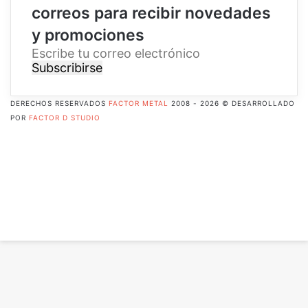
correos para recibir novedades
y promociones
E
s
c
r
DERECHOS RESERVADOS
FACTOR METAL
2008 - 2026 © DESARROLLADO
i
POR
FACTOR D STUDIO
b
Facebook
e
X
t
Pinterest
u
Flickr
c
YouTube
o
Instagram
r
RSS
r
Botón
e
volver
o
arriba
e
l
e