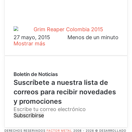
27 mayo, 2015
Menos de un minuto
Mostrar más
Boletín de Noticias
Suscríbete a nuestra lista de
correos para recibir novedades
y promociones
E
s
c
r
DERECHOS RESERVADOS
FACTOR METAL
2008 - 2026 © DESARROLLADO