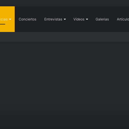
icias
icio
Conciertos
Entrevistas
Vídeos
Galerias
Artícul