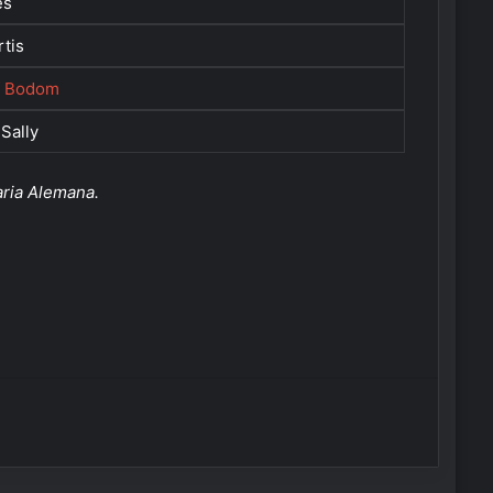
es
rtis
f Bodom
Sally
aria Alemana.