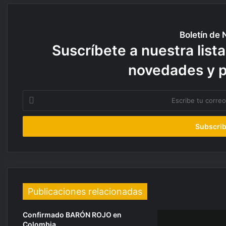
Boletín de 
Suscríbete a nuestra lista
novedades y 
E
s
c
r
i
b
e
t
u
c
Publicaciones relacionadas
o
r
Confirmado BARÓN ROJO en
r
Colombia.