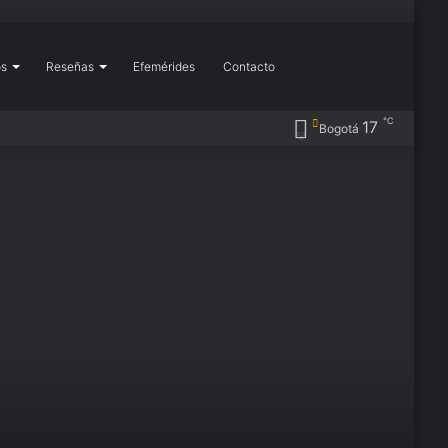
Buscar
os
Reseñas
Efemérides
Contacto
Más
℃
17
Barra
Publicación
RSS
Instagram
YouTube
Flickr
Pinterest
X
Facebook
Bogotá
por
lateral
al
azar