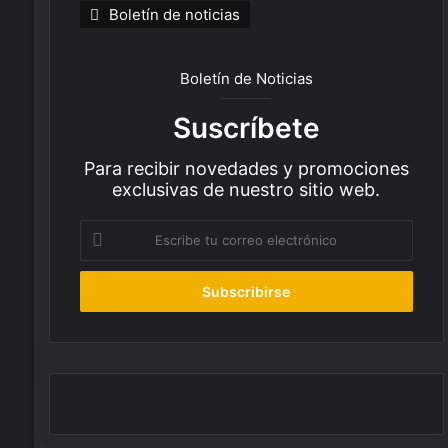
Boletín de noticias
Boletín de Noticias
Suscríbete
Para recibir novedades y promociones
exclusivas de nuestro sitio web.
E
s
c
r
i
b
e
t
u
c
o