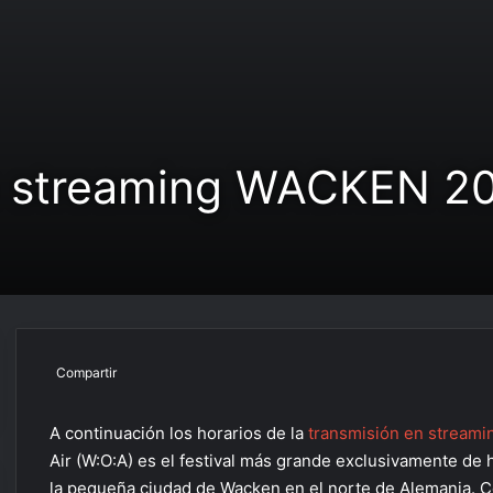
ón streaming WACKEN 2
Facebook
X
Pinterest
Compartir por correo electrónico
Compartir
A continuación los horarios de la
transmisión en streamin
Air (W:O:A) es el festival más grande exclusivamente de
la pequeña ciudad de Wacken en el norte de Alemania. Co