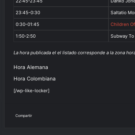
22:45-23:45
Danko Jon
23:45-0:30
Saltatio Mo
0:30-01:45
Children O
1:50-2:50
Subway To 
La hora publicada el el listado corresponde a la zona hor
Hora Alemana
Hora Colombiana
[/wp-like-locker]
Facebook
X
Pinterest
Compartir por correo electrónico
Compartir