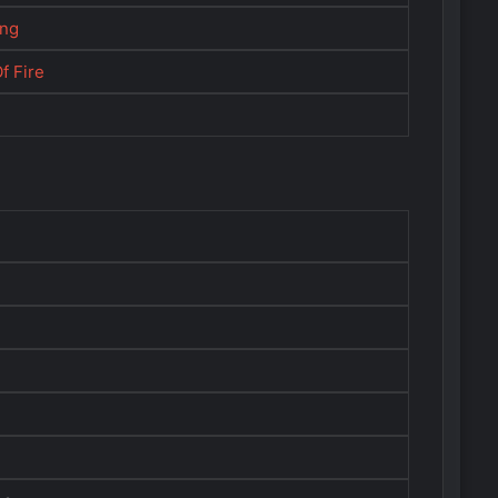
ing
f Fire
y