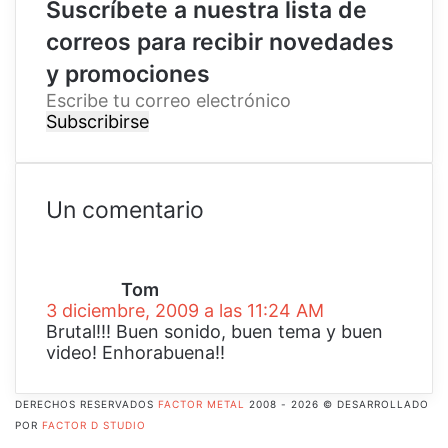
Suscríbete a nuestra lista de
correos para recibir novedades
y promociones
E
s
c
r
i
b
Un comentario
e
d
t
i
u
c
c
Tom
e
o
3 diciembre, 2009 a las 11:24 AM
:
r
Brutal!!! Buen sonido, buen tema y buen
r
video! Enhorabuena!!
e
o
DERECHOS RESERVADOS
FACTOR METAL
2008 - 2026 © DESARROLLADO
e
POR
FACTOR D STUDIO
l
Facebook