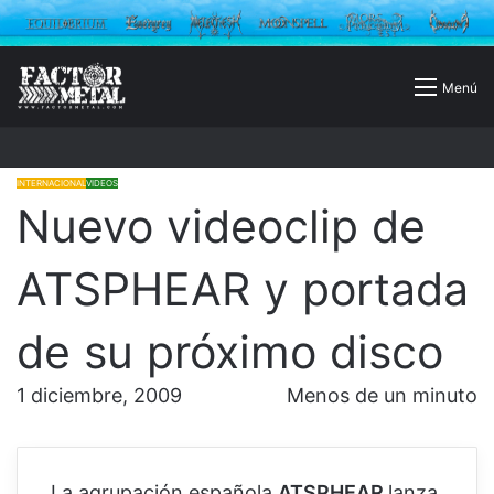
Buscar
Menú
por
INTERNACIONAL
VIDEOS
Nuevo videoclip de
ATSPHEAR y portada
de su próximo disco
1 diciembre, 2009
Menos de un minuto
La agrupación española
ATSPHEAR
lanza