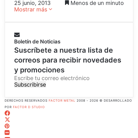
25 junio, 2013
Menos de un minuto
Mostrar más
Boletín de Noticias
Suscríbete a nuestra lista de
correos para recibir novedades
y promociones
E
s
c
r
DERECHOS RESERVADOS
FACTOR METAL
2008 - 2026 © DESARROLLADO
i
POR
FACTOR D STUDIO
b
Facebook
e
X
t
Pinterest
u
Flickr
c