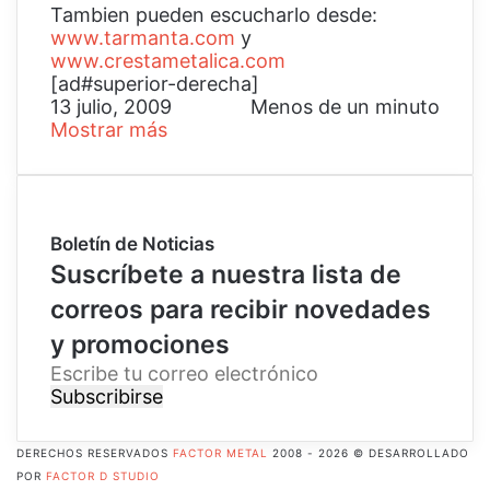
Tambien pueden escucharlo desde:
www.tarmanta.com
y
www.crestametalica.com
[ad#superior-derecha]
13 julio, 2009
Menos de un minuto
Mostrar más
Boletín de Noticias
Suscríbete a nuestra lista de
correos para recibir novedades
y promociones
E
s
c
r
DERECHOS RESERVADOS
FACTOR METAL
2008 - 2026 © DESARROLLADO
i
POR
FACTOR D STUDIO
b