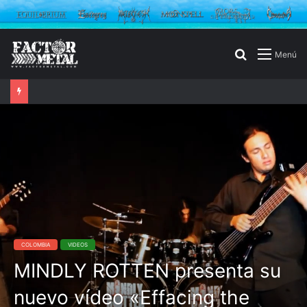
Buscar
Menú
por
COLOMBIA
VIDEOS
MINDLY ROTTEN presenta su
nuevo vídeo «Effacing the