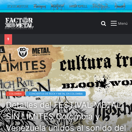
Buscar
Menú
por
COLOMBIA
CONCIERTOS DE ROCK Y METAL EN COLOMBIA
Detalles del FESTIVAL METAL
SIN LÍMITES Colombia y
Venezuela unidos al sonido del