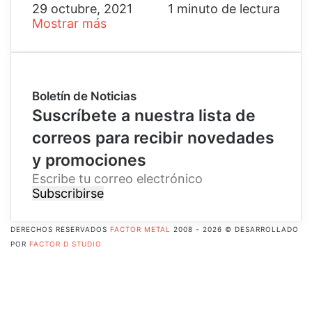
29 octubre, 2021
1 minuto de lectura
Mostrar más
Boletín de Noticias
Suscríbete a nuestra lista de
correos para recibir novedades
y promociones
E
s
c
r
DERECHOS RESERVADOS
FACTOR METAL
2008 - 2026 © DESARROLLADO
i
POR
FACTOR D STUDIO
b
Facebook
e
X
t
Pinterest
u
Flickr
c