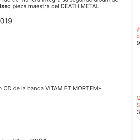
r
lse
» pieza maestra del DEATH METAL
a
r
2019
¡
d
9
 o CD de la banda VITAM ET MORTEM»
Q
S
3