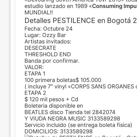
estudio lanzado en 1989 «
b
e
s
a
Consuming Impu
MUNDIAL!!
o
r
A
r
o
e
p
t
Detalles PESTILENCE en Bogotá 
k
s
p
i
Fecha: Octubre 24
t
r
Lugar: Ozzy Bar
p
Artistas invitados:
o
DESECRATE
r
THRESHOLD END
c
Banda por confirmar.
o
VALOR:
r
ETAPA 1
r
100 primera boletas$ 105.000
e
( incluye 7″ vinyl «CORPS SANS ORGANES
o
ETAPA 2
e
$ 120 mil pesos + Cd
l
Boleteria disponible en
e
BEATLES disco Tienda tel 2842074
c
Y VIUDA NEGRA MUSIC 3133589298
t
Servicio incluido (se entrega boleta fisica)
r
DOMICILIOS: 3133589298
ó