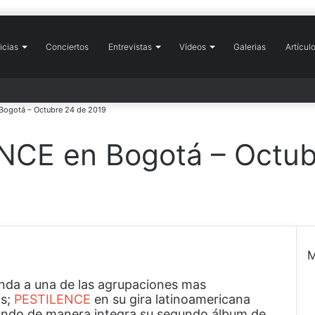
icias
icio
Conciertos
Entrevistas
Vídeos
Galerias
Artícul
Bogotá – Octubre 24 de 2019
ENCE en Bogotá – Octub
M
nda a una de las agrupaciones mas
e
os;
PESTILENCE
en su gira latinoamericana
r
ndo de manera integra su segundo álbum de