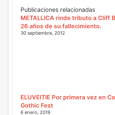
e
o
i
o
r
b
Publicaciones relacionadas
e
r
e
METALLICA rinde tributo a Cliff
l
e
t
e
o
u
26 años de su fallecimiento.
c
e
c
30 septiembre, 2012
t
l
o
r
e
r
ó
c
r
n
t
e
i
r
o
c
ó
e
o
n
l
i
e
c
c
o
t
r
ó
ELUVEITIE Por primera vez en C
n
Gothic Fest
i
c
6 enero, 2019