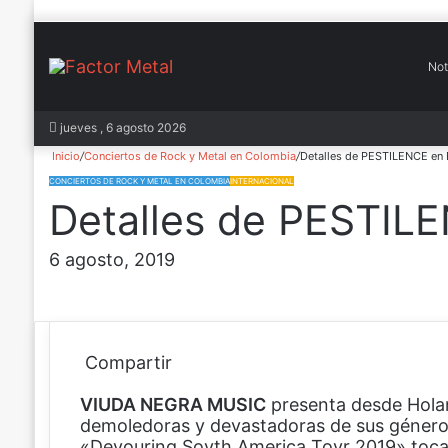
Not
In
jueves , 6 agosto 2026
Inicio
/
Conciertos de Rock y Metal en Colombia
/
Detalles de PESTILENCE en 
CONCIERTOS DE ROCK Y METAL EN COLOMBIA
INTERNACIONAL
Detalles de PESTIL
6 agosto, 2019
Compartir
F
X
P
W
C
VIUDA NEGRA MUSIC
a
i
h
o
presenta desde Hola
demoledoras y devastadoras de sus géner
c
n
a
m
«Devouring Sovth America Tovr 2019» toca
e
t
t
p