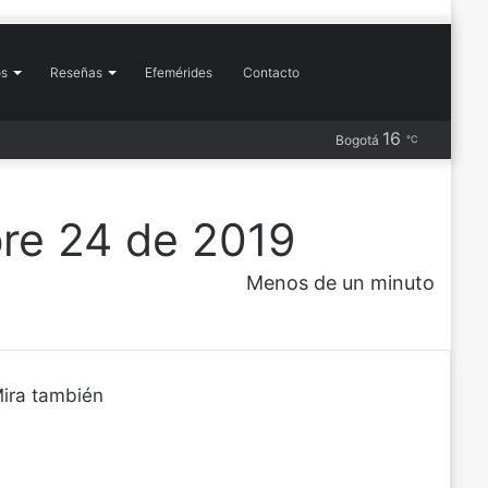
Buscar
os
Reseñas
Efemérides
Contacto
Más
16
Barra
Publicación
RSS
Instagram
YouTube
Flickr
Pinterest
X
Facebook
Bogotá
℃
por
lateral
al
azar
re 24 de 2019
Menos de un minuto
ira también
C