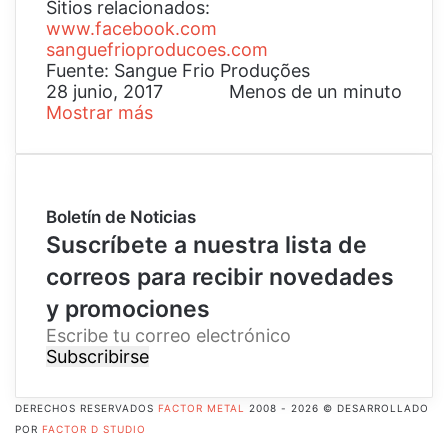
Sitios relacionados:
www.facebook.com
sanguefrioproducoes.com
Fuente: Sangue Frio Produções
28 junio, 2017
Menos de un minuto
Mostrar más
Boletín de Noticias
Suscríbete a nuestra lista de
correos para recibir novedades
y promociones
E
s
c
r
DERECHOS RESERVADOS
FACTOR METAL
2008 - 2026 © DESARROLLADO
i
POR
FACTOR D STUDIO
b